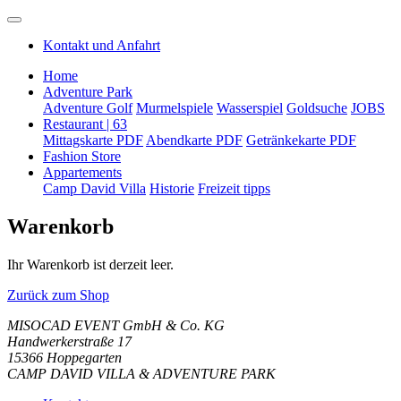
Kontakt und Anfahrt
Home
Adventure Park
Adventure Golf
Murmelspiele
Wasserspiel
Goldsuche
JOBS
Restaurant | 63
Mittagskarte PDF
Abendkarte PDF
Getränkekarte PDF
Fashion Store
Appartements
Camp David Villa
Historie
Freizeit tipps
Warenkorb
Ihr Warenkorb ist derzeit leer.
Zurück zum Shop
MISOCAD EVENT GmbH & Co. KG
Handwerkerstraße 17
15366 Hoppegarten
CAMP DAVID VILLA & ADVENTURE PARK