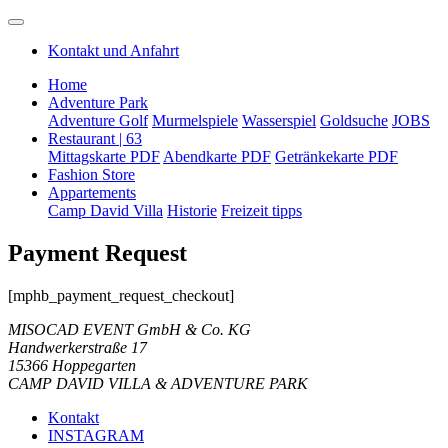
Kontakt und Anfahrt
Home
Adventure Park
Adventure Golf
Murmelspiele
Wasserspiel
Goldsuche
JOBS
Restaurant | 63
Mittagskarte PDF
Abendkarte PDF
Getränkekarte PDF
Fashion Store
Appartements
Camp David Villa
Historie
Freizeit tipps
Payment Request
[mphb_payment_request_checkout]
MISOCAD EVENT GmbH & Co. KG
Handwerkerstraße 17
15366 Hoppegarten
CAMP DAVID VILLA & ADVENTURE PARK
Kontakt
INSTAGRAM